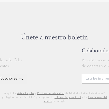
Únete a nuestro boletín
Colaborador
Marbella Cribs,
Actualizaciones s
ventos
de agentes y a l
Suscribirse
Acepto los
Avisos Legales
y
Políticas de Privacidad
de Marbella Cribs. Este sitio está
protegido por reCAPTCHA y se aplican la
Política de privacidad
y las
Condiciones del
servicio
de Google.