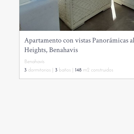
Apartamento con vistas Panorámicas al
Heights, Benahavis
Benahavís
3
dormitorios |
3
baños |
148
m2 construidos