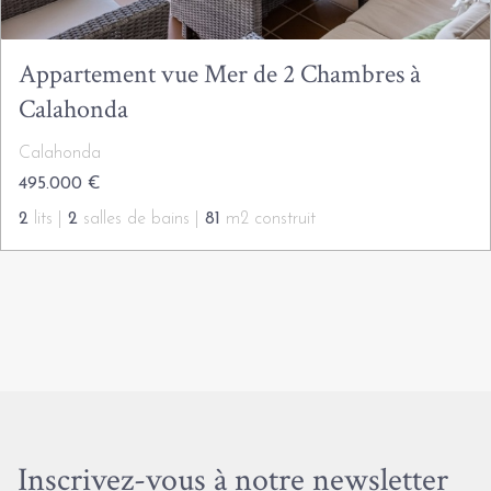
Appartement vue Mer de 2 Chambres à
Calahonda
Calahonda
495.000 €
2
lits |
2
salles de bains |
81
m2 construit
Inscrivez-vous à notre newsletter