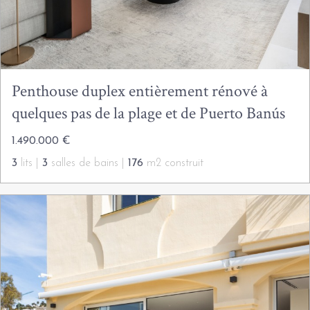
Penthouse duplex entièrement rénové à
quelques pas de la plage et de Puerto Banús
1.490.000 €
3
lits |
3
salles de bains |
176
m2 construit