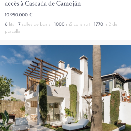
accès à Cascada de Camoján
10.950.000 €
6
lits |
7
salles de bains |
1000
m2 construit |
1770
m2 de
parcelle