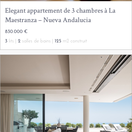
Elegant appartement de 3 chambres à La
Maestranza – Nueva Andalucia
830.000 €
3
lits |
2
salles de bains |
125
m2 construit