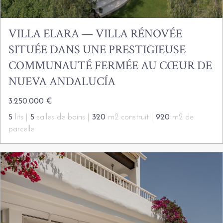
VILLA ELARA — VILLA RÉNOVÉE
SITUÉE DANS UNE PRESTIGIEUSE
COMMUNAUTÉ FERMÉE AU CŒUR DE
NUEVA ANDALUCÍA
3.250.000 €
5
lits |
5
salles de bains |
320
m2 construit |
920
m2 de
parcelle