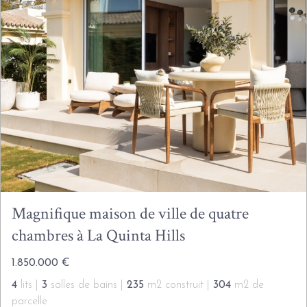
Magnifique maison de ville de quatre
chambres à La Quinta Hills
1.850.000 €
4
lits |
3
salles de bains |
235
m2 construit |
304
m2 de
parcelle