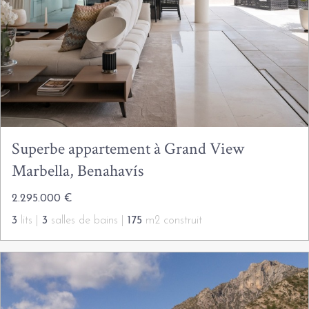
Superbe appartement à Grand View
Marbella, Benahavís
2.295.000 €
3
lits |
3
salles de bains |
175
m2 construit