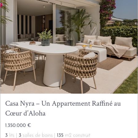
Casa Nyra – Un Appartement Raffiné au
Cœur d’Aloha
1.350.000 €
3
lits |
3
salles de bains |
135
m2 construit