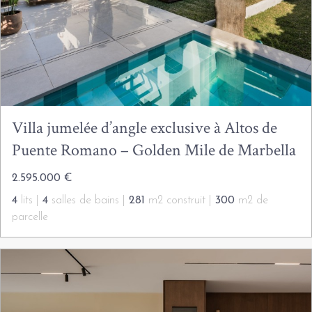
Villa jumelée d’angle exclusive à Altos de
Puente Romano – Golden Mile de Marbella
2.595.000 €
4
lits |
4
salles de bains |
281
m2 construit |
300
m2 de
parcelle