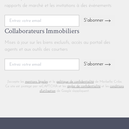
rapports de marché et les invitations à des événements
S'abonner
Collaborateurs Immobiliers
Mises à jour sur les biens exclusifs, accès au portail des
agents et aux outils des courtiers
S'abonner
J'accepte les
mentions légales
et la
politique de confidentialité
de Marbella Cribs.
Ce site est protégé par reCAPTCHA et les
règles de confidentialité
et les
conditions
d'utilisation
de Google s'appliquent.