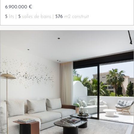
6.900.000 €
5
lits |
5
salles de bains |
576
m2 construit