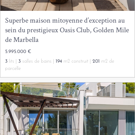
Superbe maison mitoyenne d’exception au
sein du prestigieux Oasis Club, Golden Mile
de Marbella
5.995.000 €
3
lits |
3
salles de bains |
194
m2 construit |
201
m2 de
parcelle