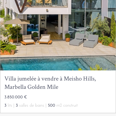
Villa jumelée à vendre à Meisho Hills,
Marbella Golden Mile
3.850.000 €
3
lits |
3
salles de bains |
500
m2 construit