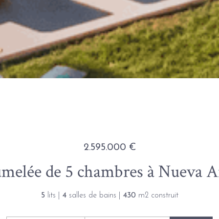
2.595.000 €
melée de 5 chambres à Nueva A
5
lits |
4
salles de bains |
430
m2 construit